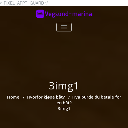
Skip
/* PIXEL_APPT_GUARD */
to
content
Vegsund-marina.no
vegsund-marina.no – Alt du
TOGGLE
trenger å vite om båter!
NAVIGATION
3img1
Home
/
Hvorfor kjøpe båt?
/
Hva burde du betale for
en båt?
3img1