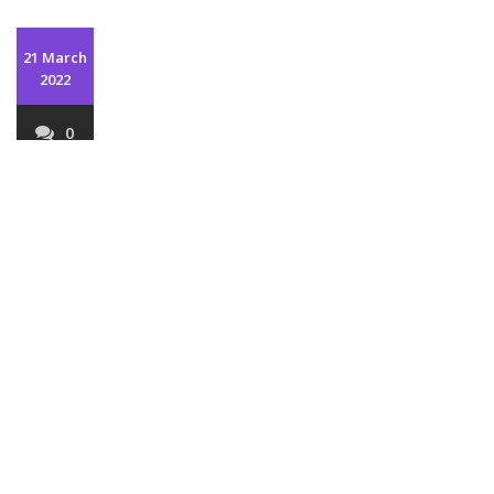
21 March
2022
0
3img1