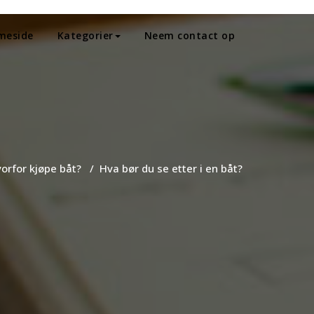
meside
Kategorier
Neem contact op
orfor kjøpe båt?
/
Hva bør du se etter i en båt?