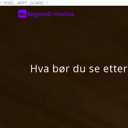
Skip
/* PIXEL_APPT_GUARD */
to
Vegsund
vegsund-marina.no –
content
Hva bør du se etter